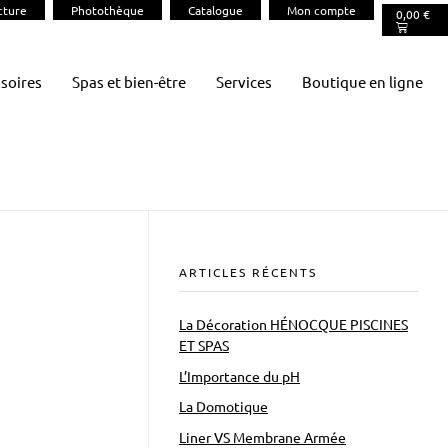
cture
Photothèque
Catalogue
Mon compte
0,00
€
soires
Spas et bien-être
Services
Boutique en ligne
ARTICLES RÉCENTS
La Décoration HÉNOCQUE PISCINES
ET SPAS
L’Importance du pH
La Domotique
Liner VS Membrane Armée