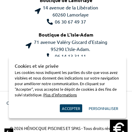
Boutique de Lamorlaye
14 avenue de la Libération
60260 Lamorlaye
06 30 67 49 37
Boutique de L’Isle-Adam
71 avenue Valéry Giscard d’Estaing
95290 L’Isle-Adam.
06 14 13 31 11
Cookies et vie privée
Les cookies nous indiquent les parties du site que vous avez
visitées et nous donnent des indications sur votre navigation
pour améliorer notre communication. En cliquant sur
"Accepter", vous acceptez le dépôt de cookies à des fins de
suivi statistique.
Plus d'informations
Contactez-nous
Plan du site
Mentions légales
Conditions
ACCEPTER
PERSONNALISER
générales de vente
Charte pour la protection des
données
Cookies
© 2026 HÉNOCQUE PISCINES ET SPAS - Tous droits réservés -