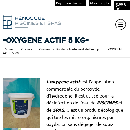
Payer une facture
Mon compte
0,00
€
-OXYGÈNE ACTIF 5 KG-
Accueil
Produits
Piscines
Produits traitement de l'eau p...
-OXYGÈNE
ACTIF 5 KG-
L’oxygène actif
est l’appellation
commerciale du peroxyde
d’hydrogène. Il est utilisé pour la
désinfection de l’eau de
PISCINES
et
de
SPAS
. C’est un produit écologique
qui tue les micro-organismes par
oxydation sans dégager de sous-