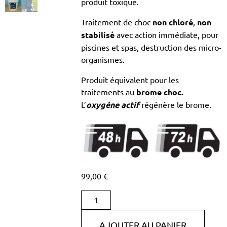
produit toxique.
Traitement de choc
non chloré
,
non
stabilisé
avec action immédiate, pour
piscines et spas, destruction des micro-
organismes.
Produit équivalent pour les
traitements au
brome choc.
L’
oxygène actif
régénère le brome.
99,00
€
AJOUTER AU PANIER