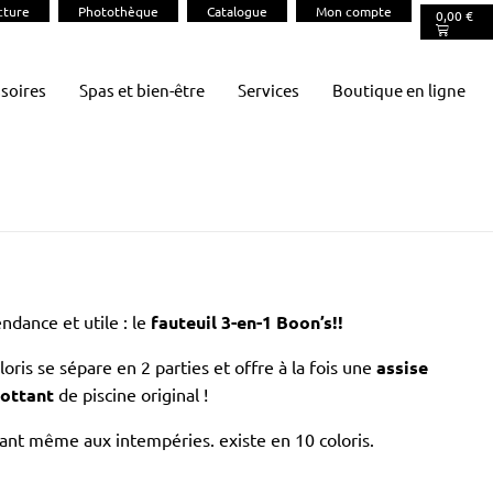
cture
Photothèque
Catalogue
Mon compte
0,00
€
soires
Spas et bien-être
Services
Boutique en ligne
ndance et utile : le
fauteuil 3-en-1 Boon’s!!
loris se sépare en 2 parties et offre à la fois une
assise
lottant
de piscine original !
tant même aux intempéries. existe en 10 coloris.