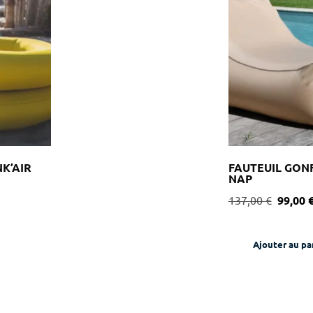
K’AIR
FAUTEUIL GON
NAP
137,00
€
99,00
Ajouter au pa