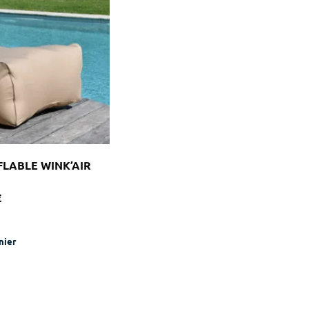
FLABLE WINK’AIR
€
nier