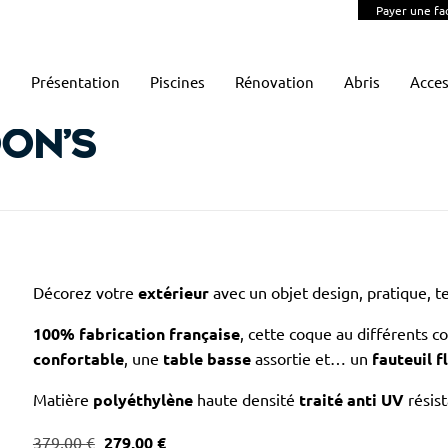
Payer une fa
Présentation
Piscines
Rénovation
Abris
Acces
oon’s
Décorez votre
extérieur
avec un objet design, pratique, te
100% fabrication française
, cette coque au différents co
confortable
, une
table basse
assortie et… un
fauteuil f
Matière
polyéthylène
haute densité
traité anti UV
résis
379,00
€
279,00
€