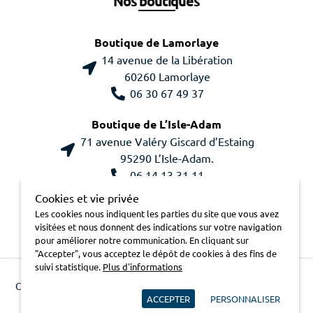
Nos boutiques
Boutique de Lamorlaye
14 avenue de la Libération
60260 Lamorlaye
06 30 67 49 37
Boutique de L’Isle-Adam
71 avenue Valéry Giscard d’Estaing
95290 L’Isle-Adam.
06 14 13 31 11
Cookies et vie privée
Les cookies nous indiquent les parties du site que vous avez
visitées et nous donnent des indications sur votre navigation
pour améliorer notre communication. En cliquant sur
"Accepter", vous acceptez le dépôt de cookies à des fins de
suivi statistique.
Plus d'informations
Contactez-nous
Plan du site
Mentions légales
Conditions
ACCEPTER
PERSONNALISER
générales de vente
Charte pour la protection des