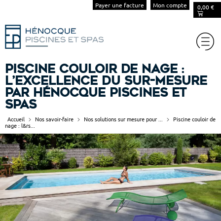
Payer une facture
Mon compte
0,00
€
Piscine couloir de nage :
l’excellence du sur-mesure
par HÉNOCQUE PISCINES ET
SPAS
Accueil
Nos savoir-faire
Nos solutions sur mesure pour ...
Piscine couloir de
nage : l&rs...