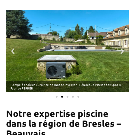
Pompe à chaleur EuroPiscine Inopac Inverter - Hénocque Piscines et Spas ©
L
Fabrice FERRER
Notre expertise piscine
dans la région de Bresles –
Beauvais